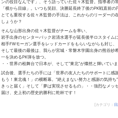
ンの役目なんです」、そう語っていた佐々木監督。指導者の
「横から目線」。いつも笑顔、決勝延長終了後のPK戦直前の
とても重視する佐々木監督の手法は、これからのリーダーの
しょうか？
そんな山形出身の佐々木監督がチームを率い、
岩手出身のセンターバック岩清水選手が延長後半ロスタイム
相手FWモーガン選手をレッドカードをもらいながらも封じ、
そして最後の最後は、我らが宮城・常磐木学園出身の熊谷紗
一を決めるPK弾を放つ。
・・世界の桧舞台で日本が、そして”東北”が燦然と輝いてい
試合後、選手たちの手には「世界の友人たちのサポートに感
もう！東北魂！」の横断幕。”絶えまない努力と感謝の気持ち
きっと届く」そして「夢は実現させるもの」・・強烈なメッ
届け、史上初の歴史的勝利に乾杯です！
[カテゴリ：
日