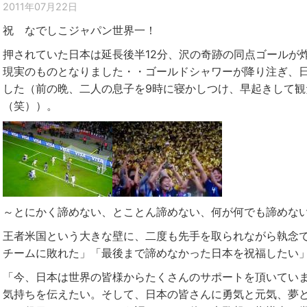
2011年07月22日
祝 なでしこジャパン世界一！
押されていた日本は延長後半12分、沢の奇跡の同点ゴールが
現実のものとなりました・・ゴールドシャワーが降り注ぎ、
した（前の晩、二人の息子を9時に寝かしつけ、早起きして観
（笑））。
～とにかく諦めない、とことん諦めない、何が何でも諦めな
王者米国という大きな壁に、二度も先手を取られながら執念
チームに敗れた」「最後まで諦めなかった日本を祝福したい
「今、日本は世界の皆様からたくさんのサポートを頂いてい
気持ちを伝えたい。そして、日本の皆さんに勇気と元気、夢