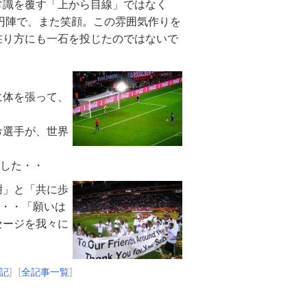
常識を覆す「上から目線」ではなく
円陣で、また笑顔。この雰囲気作りを
在り方にも一石を投じたのではないで
に体を張って、
希選手が、世界
ました・・
謝」と「共に歩
”・・「願いは
セージを我々に
記
] [
全記事一覧
]