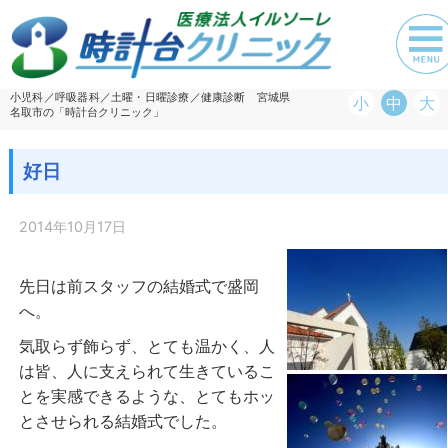
小児科／呼吸器科／土曜・日曜診療／健康診断 宮城県
小
中
大
名取市の「時計台クリニック」
好日
2014年10月17日
先日は前スタッフの結婚式で盛岡
へ。
気取らず飾らず、とても温かく、人
は皆、人に支えられて生きているこ
とを実感できるような、とてもホッ
とさせられる結婚式でした。