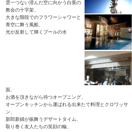
雲一つない澄んだ空に向かう白亜の
教会の十字架、
大きな階段でのフラワーシャワーと
青空に舞う風船、
光が反射して輝くプールの水
面、
お酒を頂きながら待つオープニング、
オープンキッチンから運ばれる出来たて料理とクロワッサ
ン、
新郎新婦が振舞うデザートタイム、
取り巻く友人たちの笑顔の輪、