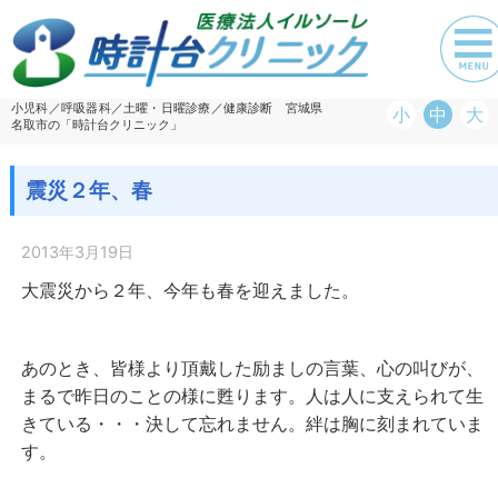
小児科／呼吸器科／土曜・日曜診療／健康診断 宮城県
小
中
大
名取市の「時計台クリニック」
震災２年、春
2013年3月19日
大震災から２年、今年も春を迎えました。
あのとき、皆様より頂戴した励ましの言葉、心の叫びが、
まるで昨日のことの様に甦ります。人は人に支えられて生
きている・・・決して忘れません。絆は胸に刻まれていま
す。