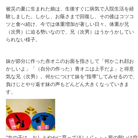
被災の夏に生まれた娘は、生後すぐに病気で入院生活を経
験しました。しかし、お蔭さまで回復し、その後はコツコ
ツと食べ続け、今では体重増加が著しい日々。体重が兄
（次男）に迫る勢いなので、兄（次男）はうかうかしてい
られない様子。
妹が節分に作った赤オニのお面を指さして「何かこれ顔お
かしいよ」「（自分の作った）青オニは上手だよ」と得意
気な兄（次男）。何かにつけて妹を“指導”してみせるので、
負けじとやり返す妹の声もどんどん大きくなっていきま
す。
“女の子は、おしとやかに育ってほしい”・・・親の願いは空