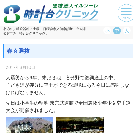
小児科／呼吸器科／土曜・日曜診療／健康診断 宮城県
小
中
大
名取市の「時計台クリニック」
春☆選抜
2017年3月10日
大震災から6年、未だ各地、各分野で復興途上の中、
子ども達が存分に空手ができる環境にある今日に感謝しな
ければなりません。
先日は小学生の聖地 東京武道館で全国選抜少年少女空手道
大会が開催されました。