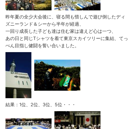
昨年夏の全少大会後に、寝る間も惜しんで遊び倒したディ
ズニーランド＆シーから半年が経過、
一回り成長した子ども達は住む家は違えど心は一つ、
あの日と同じTシャツを着て東京スカイツリーに集結、てっ
ぺん目指し健闘を誓い合いました。
結果：1位、2位、3位、5位・・・